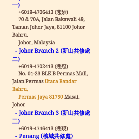
一)
+6019-4706413
(悲妙)
70 & 70A, Jalan Bakawali 49,
Taman Johor
Jaya, 81100 Johor
Bahru,
Johor, Malaysia
- Johor Branch 2 (新山共修處
二)
+6019-4702413
(悲忍)
No. 01-23 BLK B Permas Mall,
Jalan Permas
Utara Bandar
Bahru,
Permas Jaya 81750
Masai,
Johor
- Johor Branch 3 (新山共修處
三)
+6019-4746413
(悲現)
- Penang (檳城共修處)