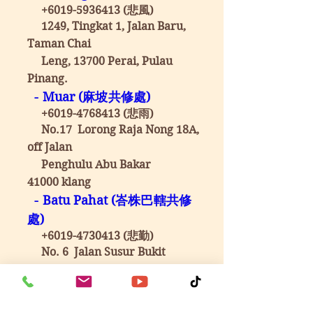
+6019-5936413
(悲風)
1249, Tingkat 1, Jalan Baru,
Taman Chai
Leng, 13700 Perai, Pulau
Pinang.
- Muar (麻坡共修處)
+6019-4768413
(悲雨)
No.17 Lorong Raja Nong 18A,
off Jalan
Penghulu Abu Bakar
41000
klang
- Batu Pahat (峇株巴轄共修
處)
+6019-4730413
(悲勤)
No. 6 Jalan Susur Bukit
Mutiara, Taman
Bukit Mutiara,
83000 Batu
Pahat, Johor.