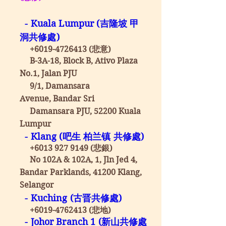
- Kuala Lumpur (吉隆坡 甲
洞共修處)
+6019-4726413
(悲意)
B-3A-18, Block B, Ativo Plaza
No.1, Jalan PJU
9/1, Damansara
Avenue,
Bandar Sri
Damansara PJU, 52200 Kuala
Lumpur
- Klang (吧生 柏兰镇 共修處)
+6013 927 9149
(悲銀)
No 102A & 102A, 1, Jln Jed 4,
Bandar Parklands, 41200 Klang,
Selangor
- Kuching (古晋共修處)
+6019-4762413
(悲地)
- Johor Branch 1 (新山共修處