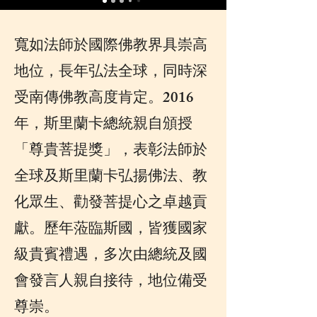
寬如法師於國際佛教界具崇高
地位，長年弘法全球，同時深
受南傳佛教高度肯定。2016
年，斯里蘭卡總統親自頒授
「尊貴菩提獎」，表彰法師於
全球及斯里蘭卡弘揚佛法、教
化眾生、勸發菩提心之卓越貢
獻。歷年蒞臨斯國，皆獲國家
級貴賓禮遇，多次由總統及國
會發言人親自接待，地位備受
尊崇。