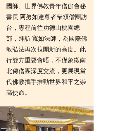
國師、世界佛教青年僧伽會秘
書長 阿努如達尊者帶領僧團訪
台，專程前往功德山桃園總
部，拜訪 寬如法師，為國際佛
教弘法再次拉開新的高度。此
行雙方重要會晤，不僅象徵南
北傳僧團深度交流，更展現當
代佛教攜手推動世界和平之崇
高使命。