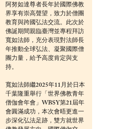
阿努如達尊者長年於國際佛教
界享有崇高聲望，致力於僧團
教育與跨國弘法交流。此次於
佛誕期間親臨臺灣並專程拜訪
寬如法師，充分表現對法師長
年推動全球弘法、凝聚國際僧
團力量，給予高度肯定與支
持。
寬如法師繼2025年11月於日本
千葉隆重舉行「世界佛教青年
僧伽會年會」WBSY第21屆年
會圓滿成功，本次會晤更進一
步深化弘法足跡，雙方就世界