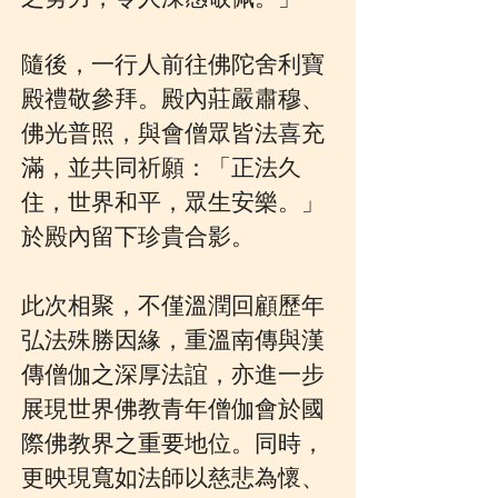
之努力，令人深感敬佩。」
隨後，一行人前往佛陀舍利寶
殿禮敬參拜。殿內莊嚴肅穆、
佛光普照，與會僧眾皆法喜充
滿，並共同祈願：「正法久
住，世界和平，眾生安樂。」
於殿內留下珍貴合影。
此次相聚，不僅溫潤回顧歷年
弘法殊勝因緣，重溫南傳與漢
傳僧伽之深厚法誼，亦進一步
展現世界佛教青年僧伽會於國
際佛教界之重要地位。同時，
更映現寬如法師以慈悲為懷、