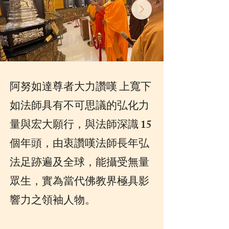
阿努如達尊者大力讚嘆 上寬下
如法師具有不可思議的弘化力
量與宏大願行，與法師深識 15
個年頭，由衷讚嘆法師長年弘
法足跡遍及全球，能攝受無量
眾生，實為當代佛教界極具影
響力之領袖人物。