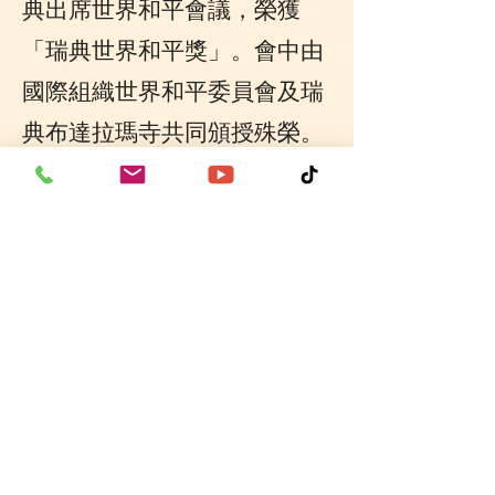
典出席世界和平會議，榮獲
「瑞典世界和平獎」。會中由
國際組織世界和平委員會及瑞
典布達拉瑪寺共同頒授殊榮。
瑞典佛教會(SBS)會長 Trudy
Fredriksson 高度讚揚法師以佛
法智慧闡述世界和平之道，一
語到位，開示深契人心，令在
場專家學者深受啟發。世界和
平委員會秘書長 Piya Ratna
Maharjan 亦誠摯邀請法師前往
尼泊爾僧伽大學授課，展現國