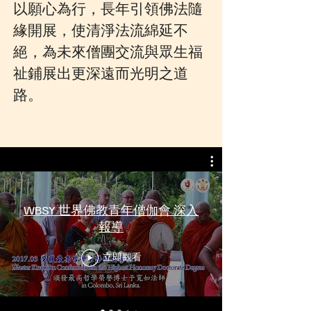
以願心為行，長年引領佛法隨
緣開展，使清淨法流綿延不
絕，為未來僧團交流與眾生福
祉鋪展出更深遠而光明之道
路。
WBSY 世界佛教青年僧伽會 深入
報導
立即觀看