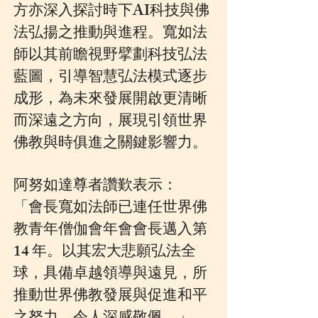
方亦深入探討時下AI科技與佛
法弘揚之推動與進程。寬如法
師以其前瞻視野擘劃科技弘法
藍圖，引導智慧弘法模式逐步
成形，為未來發展開啟更清晰
而深遠之方向，展現引領世界
佛教與時俱進之關鍵影響力。
阿努如達尊者讚歎表示：
「會長寬如法師已連任世界佛
教青年僧伽會年會會長邁入第
14 年。以其宏大悲願弘法全
球，具備卓越領導與遠見，所
推動世界佛教發展與促進和平