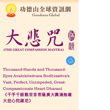
功德山全球資訊網
Gondesan Global
Thousand-Hands and Thousand-
Eyes Avalokiteśvara Bodhisattva's
Vast, Perfect, Unimpeded, Great-
Compassionate Heart Dharani​
《千手千眼觀世音菩薩廣大圓滿無礙
大悲心陀羅尼》