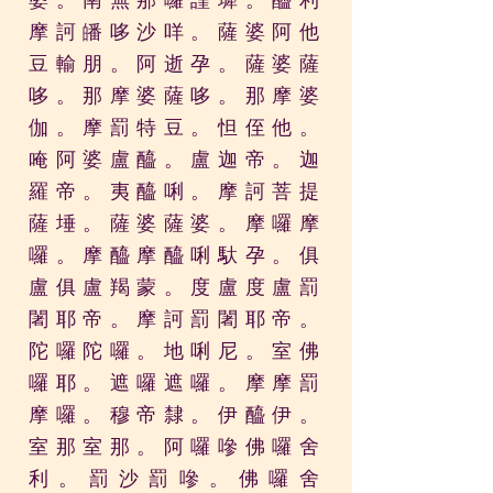
摩訶
皤哆沙咩。薩婆阿他
豆輸朋。
阿逝孕。薩婆薩
哆。那摩婆薩哆
。
那摩婆
伽。摩罰特豆。怛侄他。
唵阿婆
盧
醯。
盧迦帝。迦
羅帝。夷醯唎。摩訶菩
提
薩埵。
薩婆薩婆。
摩囉摩
囉。摩醯摩醯
唎
馱孕。
俱
盧俱盧羯蒙。度盧度盧罰
闍耶帝
。
摩訶罰闍耶帝。
陀囉陀囉。地
唎
尼。
室佛
囉耶。遮囉遮囉。摩摩罰
摩囉。穆帝隸。
伊醯伊。
室那室那。
阿
囉嘇佛囉舍
利。
罰沙罰嘇。佛囉舍