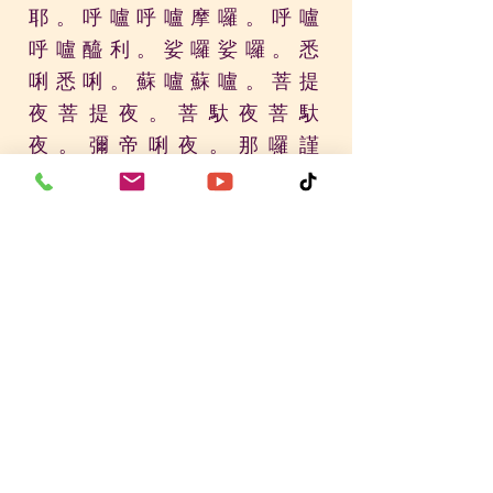
耶。呼嚧呼嚧摩囉。
呼嚧
呼嚧醯利。娑
囉
娑囉。悉
唎悉唎。蘇嚧蘇嚧。
菩提
夜菩提夜。菩馱夜菩馱
夜。
彌帝唎夜。
那
囉謹
墀。地利瑟尼那。
婆夜摩
那。娑婆訶。悉陀夜。娑
婆訶。
摩訶悉陀
夜
。
娑婆
訶。
悉陀喻藝。室皤囉
耶。娑婆訶。
那囉謹墀。
娑婆訶。摩囉那
囉。
娑
婆
訶。
悉囉僧阿穆佉耶。娑
婆訶。
娑婆摩訶。阿悉陀
夜。娑婆訶。
者
吉囉
阿
悉
陀夜。娑婆訶。
波陀摩羯