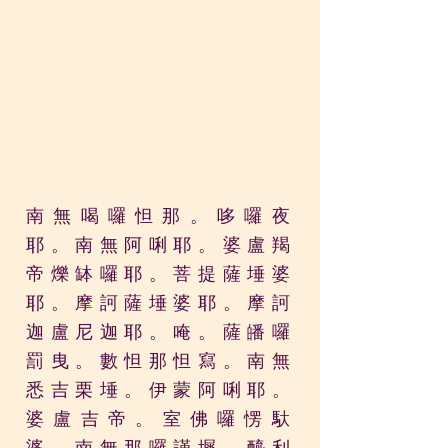
南無喝囉怛那。哆囉夜
耶。南無阿唎耶。婆盧羯
帝爍缽囉耶。菩提薩埵婆
耶。摩訶薩埵婆耶。
摩訶
迦盧尼迦耶。
唵。薩皤囉
罰曳。
數怛那怛寫。
南無
悉吉栗埵。
伊蒙
阿唎耶。
婆盧吉帝。
室佛囉愣馱
婆。南無
那囉謹墀。
醯利