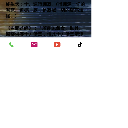
終生天；
十、速證圓寂。(指圓滿一切的
智慧、道德。寂，是寂滅一切的疑惑煩
惱。)
《盂蘭盆經》：「若能以飯食、臥具、
醫藥供養十方僧眾，借此十方僧眾清淨
修行，功德回向之力，能使供養者，往
昔七世父母、六親眷屬得遠離三惡道，
現世父母及其本人，長壽無病無惱，衣
食自然具足，身心安穩。」
線上捐款
｜功德山首頁
｜功德山全球弘法新聞
｜最新簡介