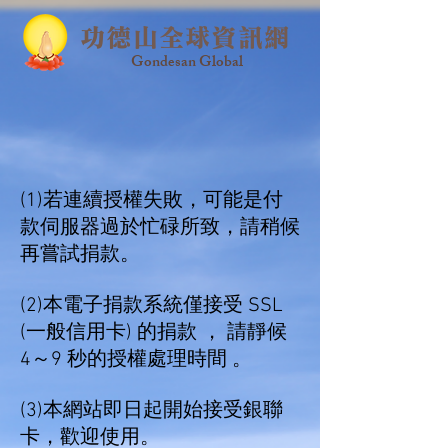
功德山全球資訊網
Gondesan Global
(1)
若連續授權失敗，可能是付
款伺服器過於忙碌所致，請稍候
再嘗試捐款。
(2)本電子捐款系統僅接受 SSL
(一般信用卡) 的捐款 ， 請靜候
4～9 秒的授權處理時間 。
(3)
本網站即日起開始接受銀聯
卡，歡迎使用。