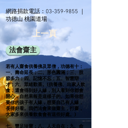
網路捐款電話：
03-359-9855
｜
功德山 桃園道場
上一頁
法會齋主
若有人齋食供養佛及眾僧，功德有十：
一、壽命延長；
二、形色圓滿；
三、肢
節多力；
四、記憶不忘；
五、智慧辯
才；
六、眾睹歡喜。(供
養佛、出家人飲
食，還會得到好人緣，別人看到你都會
開心，自然果報是這樣子的。如果你想
要你的孩子有人緣，想要自己有人緣，
長得好看。我們法會來做齋主，打齋，
大家多來供養飲食會有這些好處。)
七、豐足珍寶；
八、人天自在；
九、命