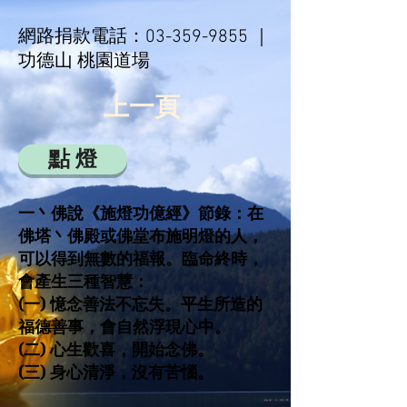
網路捐款電話：
03-359-9855
｜
功德山 桃園道場
上一頁
點 燈
一丶佛說《施燈功億經》節錄：在
佛塔丶佛殿或佛堂布施明燈的人，
可以得到無數的福報。臨命終時，
會產生三種智慧：
(一) 憶念善法不忘失。平生所造的
福德善事，會自然浮現心中。
(二) 心生歡喜，開始念佛。
(三) 身心清淨，沒有苦惱。