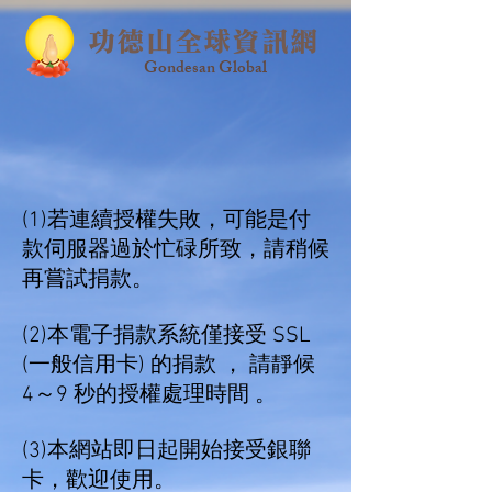
功德山全球資訊網
Gondesan Global
(1)
若連續授權失敗，可能是付
款伺服器過於忙碌所致，請稍候
再嘗試捐款。
(2)本電子捐款系統僅接受 SSL
(一般信用卡) 的捐款 ， 請靜候
4～9 秒的授權處理時間 。
(3)
本網站即日起開始接受銀聯
卡，歡迎使用。