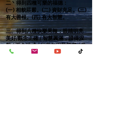
二丶得到四種可樂的福德：
(一) 相貌莊嚴。(二) 資財充足。(三)
有大善根。(四) 有大智慧。
三、得到八種快樂果報：眼睛明亮
美好/觀念正確 / 智慧圓滿，證得涅
槃 / 不會破戒 / 行善無困難阻礙 / 常
能見佛，做一切眾生眼目。/ 具足天
眼，可見遙遠或微細事物。/
當轉輪
聖王丶忉利天王或大梵天王。
線上捐款
｜功德山首頁
｜功德山全球弘法新聞