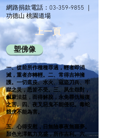
網路捐款電話：
03-359-9855
｜
功德山 桃園道場
上一頁
塑佛像
一、從前所作種種罪過，輕者即消
滅，重者亦轉輕。二、常得吉神擁
護。一切瘟疫、水火、寇盜刀兵、牢
獄之災，悉皆不受。三、夙生怨對，
鹹蒙法益，而得解脫，永免尋仇報復
之苦。四、夜叉惡鬼不能侵犯。毒蛇
餓虎不能為害。
五、心得安慰，日無險事夜無噩夢。
顏色光澤氣力充盛，所作吉利。六、