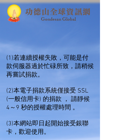
功德山全球資訊網
Gondesan Global
(1)
若連續授權失敗，可能是付
款伺服器過於忙碌所致，請稍候
再嘗試捐款。
(2)本電子捐款系統僅接受 SSL
(一般信用卡) 的捐款 ， 請靜候
4～9 秒的授權處理時間 。
(3)
本網站即日起開始接受銀聯
卡，歡迎使用。