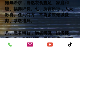
雖無希求，自然衣食豐足、家庭和
睦、福壽綿長。七、所言所行，人天
歡喜。任到何方，常為多眾傾城愛
戴、恭敬禮拜。
八、愚者轉智，病者轉健，困者轉
亨。九、永離惡道，受生善道。相貌
端正，天資超越，福祿殊勝。十、能
為一切眾生，種植善根。以眾生心，
作大福田，得無量勝果。所生之處，
常得見佛聞法。直至三慧宏開，六通
親證，速得成佛。
線上捐款
｜功德山首頁
｜功德山全球弘法新聞