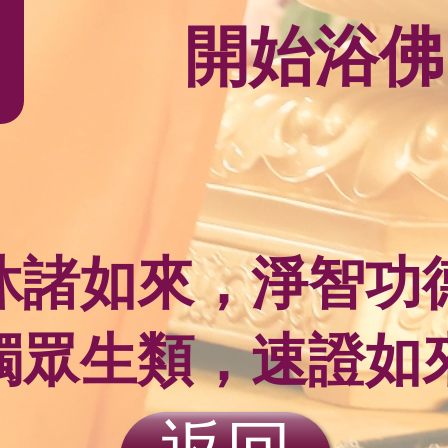
開始浴佛
沐諸如來，淨智功
濁眾生類，速證如