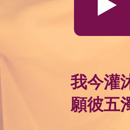
我今灌
願彼五