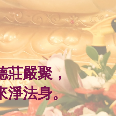
德莊嚴聚，
來淨法身。